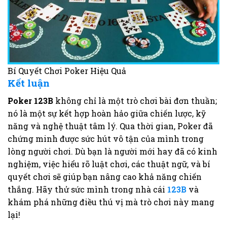
Bí Quyết Chơi Poker Hiệu Quả
Kết luận
Poker 123B
không chỉ là một trò chơi bài đơn thuần;
nó là một sự kết hợp hoàn hảo giữa chiến lược, kỹ
năng và nghệ thuật tâm lý. Qua thời gian, Poker đã
chứng minh được sức hút vô tận của mình trong
lòng người chơi. Dù bạn là người mới hay đã có kinh
nghiệm, việc hiểu rõ luật chơi, các thuật ngữ, và bí
quyết chơi sẽ giúp bạn nâng cao khả năng chiến
thắng. Hãy thử sức mình trong nhà cái
123B
và
khám phá những điều thú vị mà trò chơi này mang
lại!