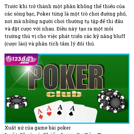
Trước khi trở thành một phần không thể thiếu của
các sòng bạc, Poker từng là một trò chơi đường phố,
nơi mà những người chơi thường tụ tập để thi đấu
và đặt cược với nhau. Điều này tạo ra một môi
trường thú vị cho việc phát triển các kỹ năng bluff
(cược láo) và phân tích tâm lý đối thủ.
Xuất xứ của game bài poker