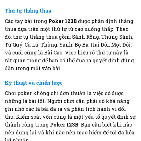
Thứ tự thắng thua
Các tay bài trong
Poker 123B
được phân định thắng
thua dựa trên một thứ tự từ cao xuống thấp. Theo
đó, thứ tự thắng thua gồm: Sảnh Rồng, Thùng Sảnh,
Tứ Quý, Cù Lũ, Thùng, Sảnh, Bộ Ba, Hai Đôi, Một Đôi,
và cuối cùng là Bài Cao. Việc hiểu rõ thứ tự này là
rất quan trọng để bạn có thể đưa ra quyết định đúng
đắn trong mỗi ván bài.
Kỹ thuật và chiến lược
Chơi poker không chỉ đơn thuần là việc có được
những lá bài tốt. Người chơi cần phải có khả năng
ghi nhớ các lá bài đã ra và phân tích hành vi đối
thủ. Kiểm soát vốn cũng là một yếu tố quyết định sự
thành công trong
Poker 123B
. Bạn cần biết khi nào
nên dừng lại và khi nào nên mạo hiểm để tối đa hóa
lợi nhuận.