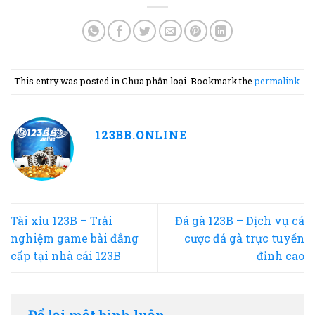
This entry was posted in Chưa phân loại. Bookmark the
permalink
.
123BB.ONLINE
Tài xỉu 123B – Trải
Đá gà 123B – Dịch vụ cá
nghiệm game bài đẳng
cược đá gà trực tuyến
cấp tại nhà cái 123B
đỉnh cao
Để lại một bình luận