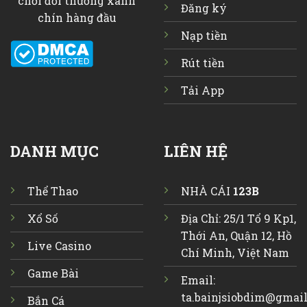
chơi đổi thưởng xanh
Đăng ký
chín hàng đầu
Nạp tiền
Rút tiền
Tải App
DANH MỤC
LIÊN HỆ
Thể Thao
NHÀ CÁI
123B
Xổ Số
Địa Chỉ:
25/1 Tổ 9 Kp1,
Thới An, Quận 12, Hồ
Live Casino
Chí Minh, Việt Nam
Game Bài
Email:
ta.bainjsiobdim@gmai
Bắn Cá