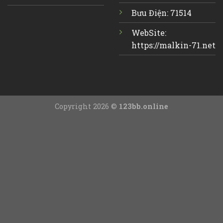
Bưu Điện: 71514
WebSite:
https://malkin-71.net
Copyright 2026 ©
123bb.online