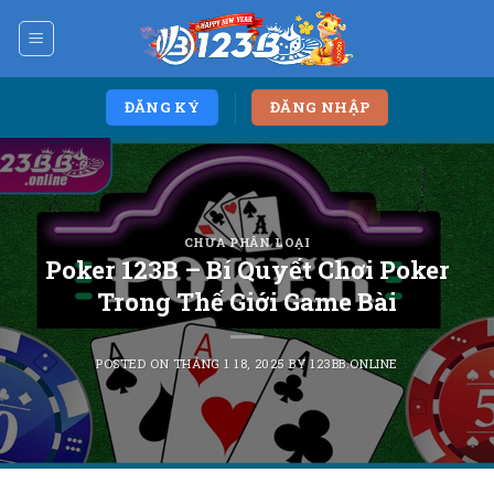
Skip
to
content
ĐĂNG KÝ
ĐĂNG NHẬP
CHƯA PHÂN LOẠI
Poker 123B – Bí Quyết Chơi Poker
Trong Thế Giới Game Bài
POSTED ON
THÁNG 1 18, 2025
BY
123BB.ONLINE