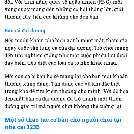
đối. Với tính năng quay số ngẫu nhiên (RNG), mỗi
vòng quay mang đến những cơ hội thắng lớn, giải
thưởng lũy tiến cực khủng chờ đón bạn.
Bắn cá đại dương
Nếu muốn khám phá biển xanh mướt mát, tham gia
ngay cuộc săn lùng cá của đại dương. Trò chơi mang
đến trải nghiệm giống như một cuộc phiêu lưu dưới
đáy biển, tiêu diệt các loài cá to nhỏ khác nhau.
Mỗi con cá bị bắn hạ sẽ mang lại cho bạn một khoản
thưởng xứng đáng. Tận dụng các vũ khí đặc biệt
trong kho để tìm kiếm thưởng cho mình. Với đồ họa
đẹp mắt, bắn cá đại dương đã trở thành một thiên
đường giải trí mà người chơi không thể cưỡng lại.
Một số thao tác cơ bản cho người chơi tại
nhà cái 123B