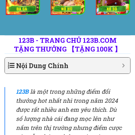
123B - TRANG CHỦ 123B.COM
TẶNG THƯỞNG 【TẶNG 100K 】
Nội Dung Chính
123B
là một trong những điểm đổi
thưởng hot nhất nhì trong năm 2024
được rất nhiều anh em yêu thích. Dù
số lượng nhà cái đang mọc lên như
nấm trên thị trường nhưng điểm cược