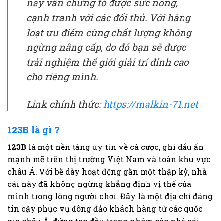
này vẫn chứng tỏ được sức nóng,
cạnh tranh với các đối thủ. Với hàng
loạt ưu điểm cùng chất lượng không
ngừng nâng cấp, do đó bạn sẽ được
trải nghiệm thế giới giải trí đỉnh cao
cho riêng mình.
Link chính thức:
https://malkin-71.net
123B là gì ?
123B
là một nền tảng uy tín về cá cược, ghi dấu ấn
mạnh mẽ trên thị trường Việt Nam và toàn khu vực
châu Á. Với bề dày hoạt động gần một thập kỷ, nhà
cái này đã không ngừng khẳng định vị thế của
mình trong lòng người chơi. Đây là một địa chỉ đáng
tin cậy phục vụ đông đảo khách hàng từ các quốc
gia châu Á, đứng top đầu trong nhóm các nhà cái