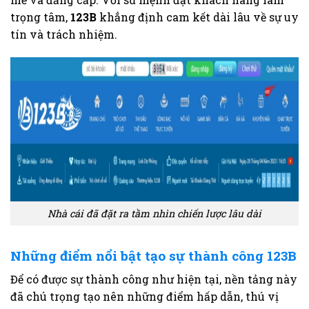
trọng tâm,
123B
khẳng định cam kết dài lâu về sự uy
tín và trách nhiệm.
Nhà cái đã đặt ra tầm nhìn chiến lược lâu dài
Những điểm nổi bật tạo sự thành công 123B
Để có được sự thành công như hiện tại, nền tảng này
đã chú trọng tạo nên những điểm hấp dẫn, thú vị