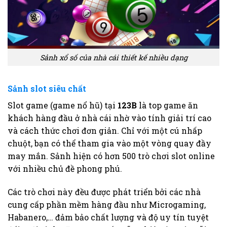
Sảnh xổ số của nhà cái thiết kế nhiều dạng
Sảnh slot siêu chất
Slot game (game nổ hũ) tại
123B
là top game ăn
khách hàng đầu ở nhà cái nhờ vào tính giải trí cao
và cách thức chơi đơn giản. Chỉ với một cú nhấp
chuột, bạn có thể tham gia vào một vòng quay đầy
may mắn. Sảnh hiện có hơn 500 trò chơi slot online
với nhiều chủ đề phong phú.
Các trò chơi này đều được phát triển bởi các nhà
cung cấp phần mềm hàng đầu như Microgaming,
Habanero,… đảm bảo chất lượng và độ uy tín tuyệt