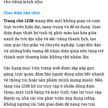
cho riêng mình như:
Giao diện sân chơi
Trang chủ 123B
mang đến một không gian cá cược
trực tuyến hiện đại, sang trọng và dễ sử dụng. Giao
diện được thiết kế tinh tế, phối màu hài hòa giữa
xanh da trời dịu nhẹ và sắc trắng thanh lịch, tạo
cảm giác thư giãn và chuyên nghiệp. Logo độc đáo
và những biểu tượng dễ nhận diện giúp nền tảng trở
thành một thương hiệu không thể nhầm lẫn.
Các hạng mục trên trang web được sắp xếp gọn
gàng, trực quan, đảm bảo người dùng nắm bắt nhanh
về thông tin hoặc sản phẩm mình mong muốn. Nền
tảng của 123B hỗ trợ truy cập ở nhiều dòng điện
thoại, máy tính bảng và máy tính, tiện lợi truy cập.
Ngoài ra, nhà cái còn phát triển ứng dụng riêng,
không ngừng cải tiến giao diện để nâng cao trải