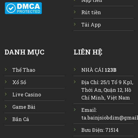
Rút tiền
Tải App
DANH MỤC
LIÊN HỆ
Thể Thao
NHÀ CÁI
123B
Xổ Số
Địa Chỉ:
25/1 Tổ 9 Kp1,
Thới An, Quận 12, Hồ
Live Casino
Chí Minh, Việt Nam
Game Bài
Email:
ta.bainjsiobdim@gmai
Bắn Cá
Bưu Điện: 71514