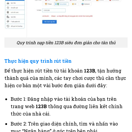
Quy trình nạp tiền 123B siêu đơn giản cho tân thủ
Thực hiện quy trình rút tiền
Để thực hiện rút tiền từ tài khoản
123B
, tận hưởng
thành quả của mình, các tay chơi cược thủ cần thực
hiện cơ bản một vài bước đơn giản dưới đây:
Bước 1: Đăng nhập vào tài khoản của bạn trên
trang web
123B
thông qua đường liên kết chính
thức của nhà cái.
Bước 2: Trên giao diện chính, tìm và nhấn vào
mục “Ngân hàng” ở góc trên bên phải.