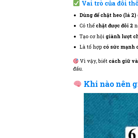
Vai trò của đôi th
Dùng để chặt heo (lá 2)
Có thể
chặt được đôi 2
n
Tạo cơ hội
giành lượt c
Là tổ hợp
có sức mạnh c
Vì vậy, biết
cách giữ và
đấu.
Khi nào nên g