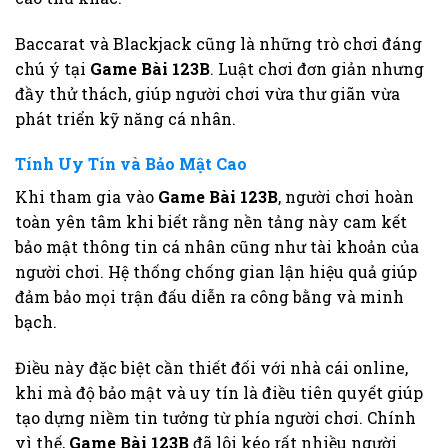
Baccarat và Blackjack cũng là những trò chơi đáng
chú ý tại
Game Bài 123B
. Luật chơi đơn giản nhưng
đầy thử thách, giúp người chơi vừa thư giãn vừa
phát triển kỹ năng cá nhân.
Tính Uy Tín và Bảo Mật Cao
Khi tham gia vào
Game Bài 123B
, người chơi hoàn
toàn yên tâm khi biết rằng nền tảng này cam kết
bảo mật thông tin cá nhân cũng như tài khoản của
người chơi. Hệ thống chống gian lận hiệu quả giúp
đảm bảo mọi trận đấu diễn ra công bằng và minh
bạch.
Điều này đặc biệt cần thiết đối với nhà cái online,
khi mà độ bảo mật và uy tín là điều tiên quyết giúp
tạo dựng niềm tin tưởng từ phía người chơi. Chính
vì thế,
Game Bài 123B
đã lôi kéo rất nhiều người