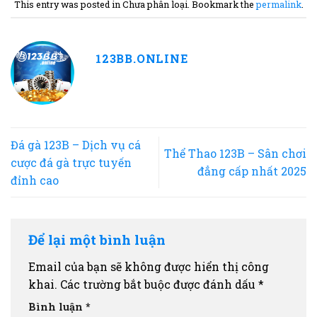
This entry was posted in Chưa phân loại. Bookmark the
permalink
.
123BB.ONLINE
Đá gà 123B – Dịch vụ cá
Thể Thao 123B – Sân chơi
cược đá gà trực tuyến
đẳng cấp nhất 2025
đỉnh cao
Để lại một bình luận
Email của bạn sẽ không được hiển thị công
khai.
Các trường bắt buộc được đánh dấu
*
Bình luận
*