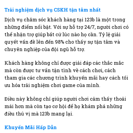
Trải nghiệm dịch vụ CSKH tận tâm nhất
Dịch vụ chăm sóc khách hàng tại 123b là một trong
những điểm nổi bật. Với sự hỗ trợ 24/7, người chơi có
thể nhận trợ giúp bất cứ lúc nào họ cần. Tỷ lệ giải
quyết vấn đề lên đến 98% cho thấy sự tận tâm và
chuyên nghiệp của đội ngũ hỗ trợ.
Khách hàng không chỉ được giải đáp các thắc mắc
mà còn được tư vấn tận tình về cách chơi, cách
tham gia các chương trình khuyến mãi hay cách tối
ưu hóa trải nghiệm chơi game của mình.
Điều này không chỉ giúp người chơi cảm thấy thoải
mái hơn mà còn tạo cơ hội để họ khám phá những
điều thú vị mà 123b mang lại.
Khuyến Mãi Hấp Dẫn