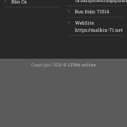
ta.bainjsiobdim@gmai
Bắn Cá
Bưu Điện: 71514
WebSite:
https://malkin-71.net
Copyright 2026 ©
123bb.online