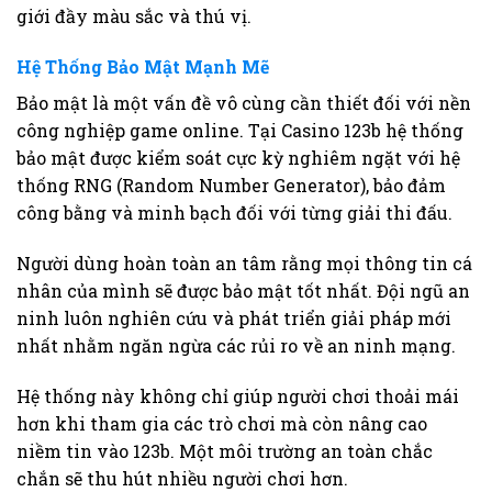
giới đầy màu sắc và thú vị.
Hệ Thống Bảo Mật Mạnh Mẽ
Bảo mật là một vấn đề vô cùng cần thiết đối với nền
công nghiệp game online. Tại Casino 123b hệ thống
bảo mật được kiểm soát cực kỳ nghiêm ngặt với hệ
thống RNG (Random Number Generator), bảo đảm
công bằng và minh bạch đối với từng giải thi đấu.
Người dùng hoàn toàn an tâm rằng mọi thông tin cá
nhân của mình sẽ được bảo mật tốt nhất. Đội ngũ an
ninh luôn nghiên cứu và phát triển giải pháp mới
nhất nhằm ngăn ngừa các rủi ro về an ninh mạng.
Hệ thống này không chỉ giúp người chơi thoải mái
hơn khi tham gia các trò chơi mà còn nâng cao
niềm tin vào 123b. Một môi trường an toàn chắc
chắn sẽ thu hút nhiều người chơi hơn.