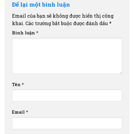
Để lại một bình luận
Email của bạn sẽ không được hiển thị công
khai.
Các trường bắt buộc được đánh dấu
*
Bình luận
*
Tên
*
Email
*