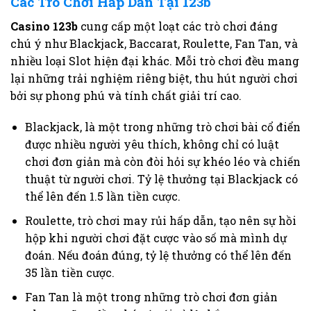
Các Trò Chơi Hấp Dẫn Tại 123b
Casino 123b
cung cấp một loạt các trò chơi đáng
chú ý như Blackjack, Baccarat, Roulette, Fan Tan, và
nhiều loại Slot hiện đại khác. Mỗi trò chơi đều mang
lại những trải nghiệm riêng biệt, thu hút người chơi
bởi sự phong phú và tính chất giải trí cao.
Blackjack, là một trong những trò chơi bài cổ điển
được nhiều người yêu thích, không chỉ có luật
chơi đơn giản mà còn đòi hỏi sự khéo léo và chiến
thuật từ người chơi. Tỷ lệ thưởng tại Blackjack có
thể lên đến 1.5 lần tiền cược.
Roulette, trò chơi may rủi hấp dẫn, tạo nên sự hồi
hộp khi người chơi đặt cược vào số mà mình dự
đoán. Nếu đoán đúng, tỷ lệ thưởng có thể lên đến
35 lần tiền cược.
Fan Tan là một trong những trò chơi đơn giản